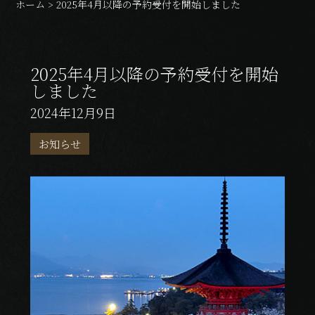
ホーム
>
2025年4月以降の予約受付を開始しました
News
アクセス
Access
2025年4月以降の予約受付を開始
しました
お問い合わせ
2024年12月9日
Contact
お知らせ
ご予約はこちら
Reservation
0829-44-0039
Tel.
受付時間 9:00〜21:00