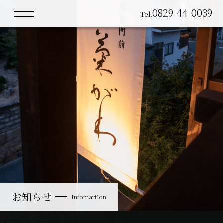
0829-44-0039
Tel.
館内・客室
Facilities・Rooms
お料理
Cuisine
お知らせ
Infomartion
お知らせ