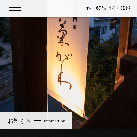
0829-44-0039
Tel.
館内・客室
Facilities・Rooms
お料理
Cuisine
お知らせ
Infomartion
お知らせ